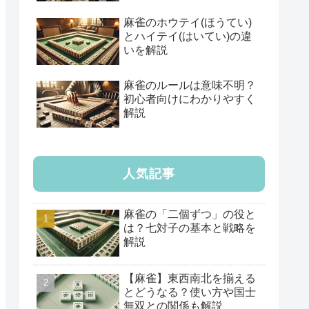
麻雀のホウテイ(ほうてい)
とハイテイ(はいてい)の違
いを解説
麻雀のルールは意味不明？
初心者向けにわかりやすく
解説
人気記事
麻雀の「二個ずつ」の役と
は？七対子の基本と戦略を
解説
【麻雀】東西南北を揃える
とどうなる？使い方や国士
無双との関係も解説