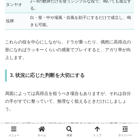
2～8の数牌だけを使うシンプルな役で、鳴いても成立す
タンヤオ
る。
白・發・中や場風・自風を刻子にするだけで成立し、鳴
役牌
きも可能。
これらの役を中心にしながら、ドラが乗ったり、偶然に高得点の
形になればラッキーくらいの感覚でプレイすると、アガリ率が向
上します。
3. 状況に応じた判断を大切にする
局面によっては高得点を狙うべき場合もありますが、それは自分
の手がすでに整っていて、無理なく狙えるときだけにしましょ
う。
例えば、以下のような状況では、高得点を狙うよりも素早くアガ
リを目指す方が得策です。
メニュー
ホーム
検索
トップ
サイドバー