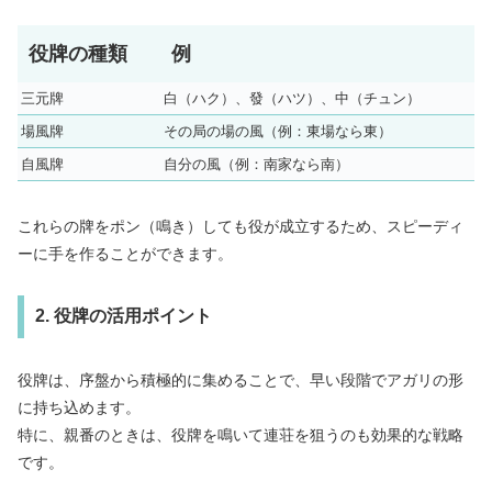
役牌の種類
例
三元牌
白（ハク）、發（ハツ）、中（チュン）
場風牌
その局の場の風（例：東場なら東）
自風牌
自分の風（例：南家なら南）
これらの牌をポン（鳴き）しても役が成立するため、スピーディ
ーに手を作ることができます。
2. 役牌の活用ポイント
役牌は、序盤から積極的に集めることで、早い段階でアガリの形
に持ち込めます。
特に、親番のときは、役牌を鳴いて連荘を狙うのも効果的な戦略
です。