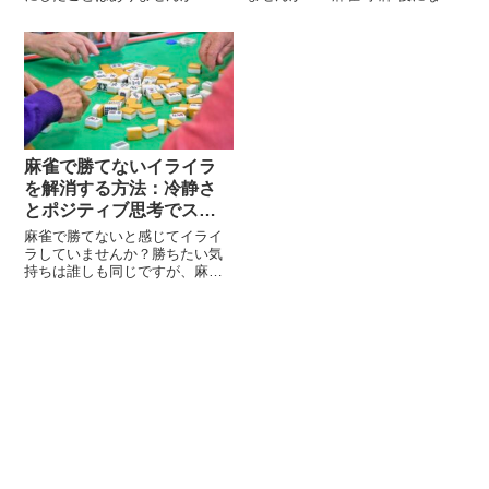
際に麻雀牌を見てみると、確か
ない」と検索しているあなた
に鳥のような絵が描かれている
は、きっとその理由と対策を知
牌が存在します。この「鳥みた
りたいと思っていることでしょ
いなやつ」は、索子（そうず）
う。字牌（東、南、西、北、
の一索（イーソー）を指しま
白、發、中）は特定の条件を満
す。なぜ一索だけが...
たさないと役にな...
麻雀で勝てないイライラ
を解消する方法：冷静さ
とポジティブ思考でスト
レスを軽減しよう
麻雀で勝てないと感じてイライ
ラしていませんか？勝ちたい気
持ちは誰しも同じですが、麻雀
は運と実力が交錯するゲームで
す。だからこそ、思い通りにい
かないとストレスが溜まりやす
いのも事実です。この記事で
は、麻雀に勝てないでイライラ
を感じるあなたに向...