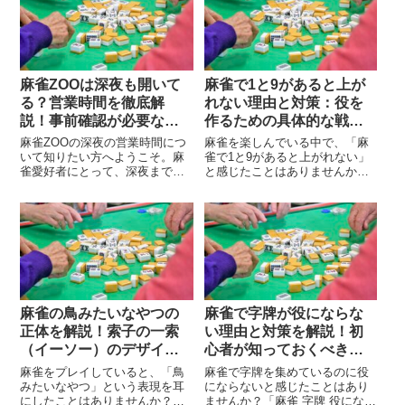
麻雀ZOOは深夜も開いて
麻雀で1と9があると上が
る？営業時間を徹底解
れない理由と対策：役を
説！事前確認が必要な理
作るための具体的な戦略
由と店舗ごとの違いとは
と鳴きのタイミング
麻雀ZOOの深夜の営業時間につ
麻雀を楽しんでいる中で、「麻
いて知りたい方へようこそ。麻
雀で1と9があると上がれない」
雀愛好者にとって、深夜までプ
と感じたことはありませんか？
レイできる雀荘はとても魅力的
これは、麻雀の初心者だけでな
です。しかし、全ての麻雀ZOO
く、経験者にとってもよくある
の店舗が24時間営業をしている
悩みです。1と9の牌が手牌に多
わけではありません。各店舗の
く含まれていると、役を作るの
営業時間は異なるため、事前に
が難しくなり、なかなか上がれ
確認するこ...
ないと感じる...
麻雀の鳥みたいなやつの
麻雀で字牌が役にならな
正体を解説！索子の一索
い理由と対策を解説！初
（イーソー）のデザイン
心者が知っておくべき役
とその歴史的背景とは
牌の条件とポイント
麻雀をプレイしていると、「鳥
麻雀で字牌を集めているのに役
みたいなやつ」という表現を耳
にならないと感じたことはあり
にしたことはありませんか？実
ませんか？「麻雀 字牌 役になら